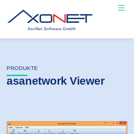
Skip
Me
to
content
AxoNet Software GmbH
PRODUKTE
asanetwork Viewer